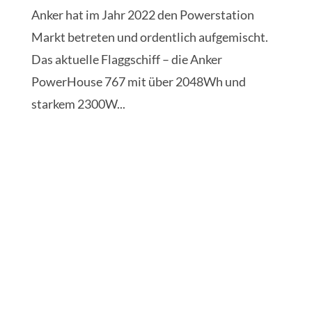
NEU: EcoFlow River 2 MAX – Alle Vor- und
Nachteile
von
Mr. Togi
|
Nov. 9, 2022
|
Powerstationen
NEU: EcoFlow River 2 MAX – Alle Vor- und
Nachteile Die neue River 2 Serie von EcoFlow
EcoFlow hat seine River Serie neu aufgelegt
und startet mit der River 2, River 2 MAX und
River 2 PRO in das Jahr 2023. Einige neue
Funktionen sind hinzugekommen, andere