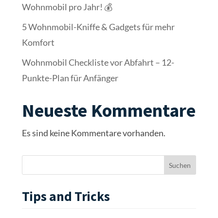
Tips and Tricks
Geräte im Wohnmobil: So
vermeidest du DEN häufigsten
Stromfehler
Akku-Heizung LiFePO4: Sinnvoll
oder unnötig?