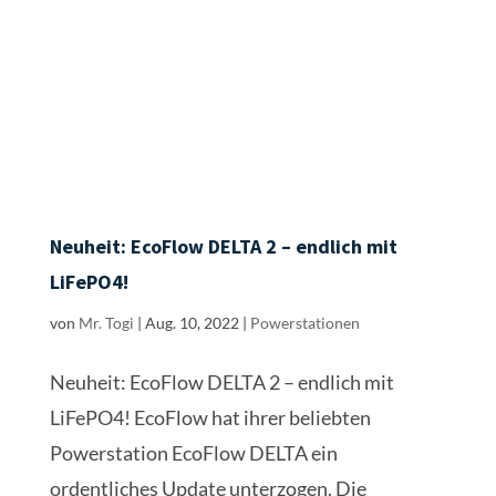
Neuheit: EcoFlow DELTA 2 – endlich mit
LiFePO4! EcoFlow hat ihrer beliebten
Powerstation EcoFlow DELTA ein
ordentliches Update unterzogen. Die
ursprünglich 2019 veröffentlichte DELTA hat
nun mit der DELTA 2 endlich einen LiFePO4
Akku mit über 3.000 Ladezyklen...
Suchen
Neueste Beiträge
Geräte im Wohnmobil: So vermeidest du DEN
häufigsten Stromfehler