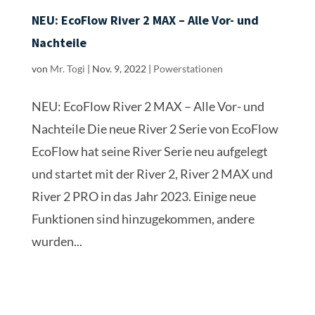
wurden...
Neuheit: EcoFlow DELTA 2 – endlich mit
LiFePO4!
von
Mr. Togi
|
Aug. 10, 2022
|
Powerstationen