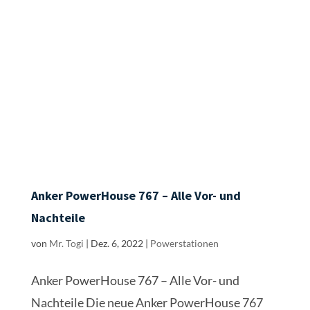
Anker PowerHouse 767 – Alle Vor- und
Nachteile
von
Mr. Togi
|
Dez. 6, 2022
|
Powerstationen
Anker PowerHouse 767 – Alle Vor- und
Nachteile Die neue Anker PowerHouse 767
Anker hat im Jahr 2022 den Powerstation
Markt betreten und ordentlich aufgemischt.
Das aktuelle Flaggschiff – die Anker
PowerHouse 767 mit über 2048Wh und
starkem 2300W...