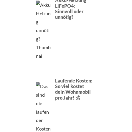
Akku-Heizung
LiFePO4:
Sinnvoll oder
unnötig?
Laufende Kosten:
So viel kostet
dein Wohnmobil
pro Jahr! 💰