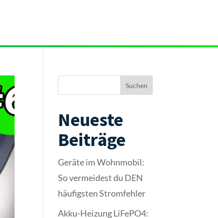
YOUTUBE
Q
Rabatte
Newsletter
Shop
Suchen
Neueste
Beiträge
Geräte im Wohnmobil:
So vermeidest du DEN
häufigsten Stromfehler
Akku-Heizung LiFePO4: