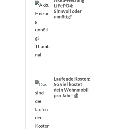
Akku-Heizung
LiFePO4:
Sinnvoll oder
unnötig?
Laufende Kosten:
So viel kostet
dein Wohnmobil
pro Jahr! 💰