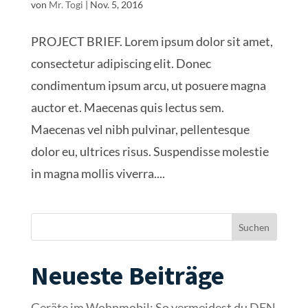
von
Mr. Togi
|
Nov. 5, 2016
PROJECT BRIEF. Lorem ipsum dolor sit amet,
consectetur adipiscing elit. Donec
condimentum ipsum arcu, ut posuere magna
auctor et. Maecenas quis lectus sem.
Maecenas vel nibh pulvinar, pellentesque
dolor eu, ultrices risus. Suspendisse molestie
in magna mollis viverra....
Suchen
Neueste Beiträge
Geräte im Wohnmobil: So vermeidest du DEN